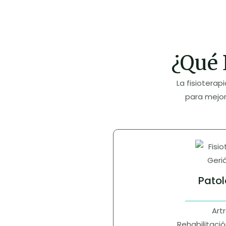
¿Qué 
La fisioterap
para mejo
Patol
Artr
Rehabilitació